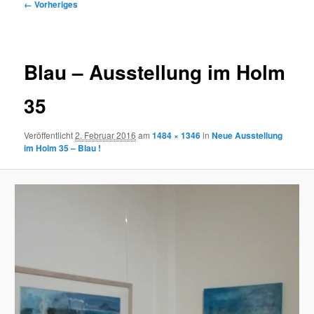
Bilder-
← Vorheriges
Navigation
Blau – Ausstellung im Holm
35
Veröffentlicht
2. Februar 2016
am
1484 × 1346
in
Neue Ausstellung
im Holm 35 – Blau !