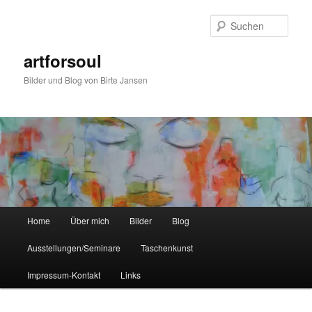
Zum
primären
Such
Inhalt
springen
artforsoul
Bilder und Blog von Birte Jansen
Hauptmenü
Home
Über mich
Bilder
Blog
Ausstellungen/Seminare
Taschenkunst
Impressum-Kontakt
Links