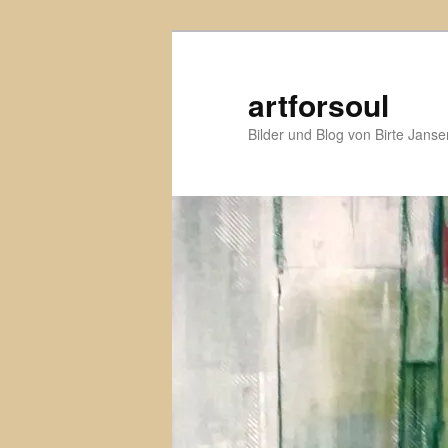
Zum
Zum
primären
sekundären
Inhalt
Inhalt
artforsoul
springen
springen
Bilder und Blog von Birte Janse