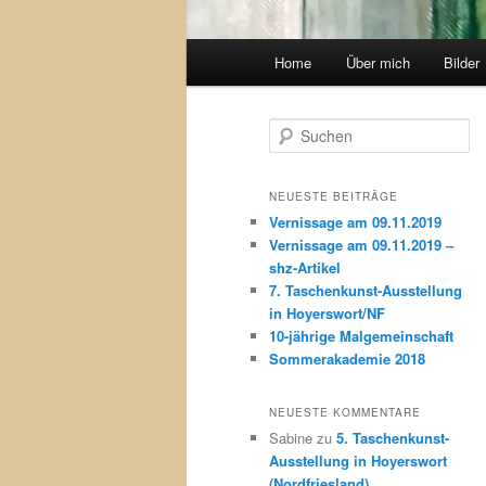
Hauptmenü
Home
Über mich
Bilder
S
u
c
h
NEUESTE BEITRÄGE
e
Vernissage am 09.11.2019
n
Vernissage am 09.11.2019 –
shz-Artikel
7. Taschenkunst-Ausstellung
in Hoyerswort/NF
10-jährige Malgemeinschaft
Sommerakademie 2018
NEUESTE KOMMENTARE
Sabine
zu
5. Taschenkunst-
Ausstellung in Hoyerswort
(Nordfriesland)