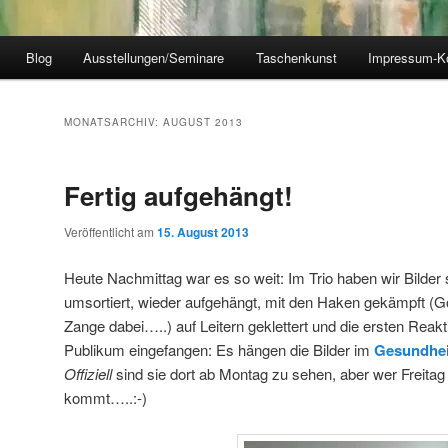
Blog
Ausstellungen/Seminare
Taschenkunst
Impressum-K
MONATSARCHIV:
AUGUST 2013
Fertig aufgehängt!
Veröffentlicht am
15. August 2013
Heute Nachmittag war es so weit: Im Trio haben wir Bilder s
umsortiert, wieder aufgehängt, mit den Haken gekämpft (Go
Zange dabei…..) auf Leitern geklettert und die ersten Reak
Publikum eingefangen: Es hängen die Bilder im
Gesundhei
Offiziell
sind sie dort ab Montag zu sehen, aber wer Freitag
kommt…..:-)