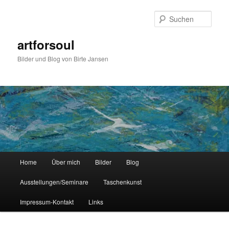
Zum
Zum
primären
sekundären
Such
Inhalt
Inhalt
springen
springen
artforsoul
Bilder und Blog von Birte Jansen
Hauptmenü
Home
Über mich
Bilder
Blog
Ausstellungen/Seminare
Taschenkunst
Impressum-Kontakt
Links