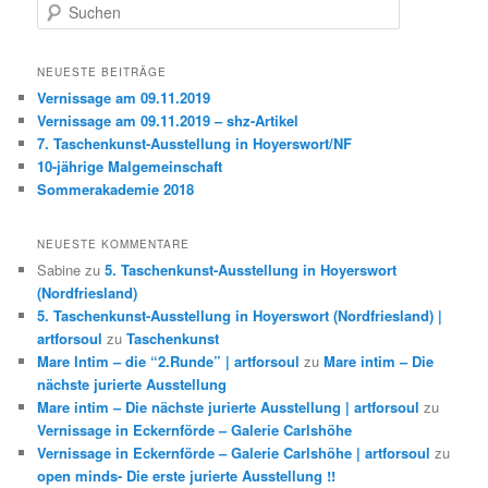
S
u
c
h
NEUESTE BEITRÄGE
e
Vernissage am 09.11.2019
n
Vernissage am 09.11.2019 – shz-Artikel
7. Taschenkunst-Ausstellung in Hoyerswort/NF
10-jährige Malgemeinschaft
Sommerakademie 2018
NEUESTE KOMMENTARE
Sabine
zu
5. Taschenkunst-Ausstellung in Hoyerswort
(Nordfriesland)
5. Taschenkunst-Ausstellung in Hoyerswort (Nordfriesland) |
artforsoul
zu
Taschenkunst
Mare Intim – die “2.Runde” | artforsoul
zu
Mare intim – Die
nächste jurierte Ausstellung
Mare intim – Die nächste jurierte Ausstellung | artforsoul
zu
Vernissage in Eckernförde – Galerie Carlshöhe
Vernissage in Eckernförde – Galerie Carlshöhe | artforsoul
zu
open minds- Die erste jurierte Ausstellung !!