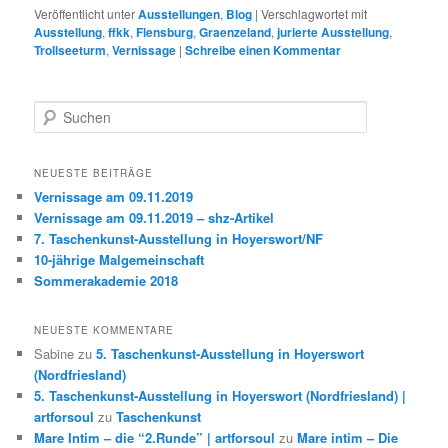
Veröffentlicht unter
Ausstellungen
,
Blog
|
Verschlagwortet mit
Ausstellung
,
ffkk
,
Flensburg
,
Graenzeland
,
jurierte Ausstellung
,
Trollseeturm
,
Vernissage
|
Schreibe einen Kommentar
S
u
c
h
NEUESTE BEITRÄGE
e
Vernissage am 09.11.2019
n
Vernissage am 09.11.2019 – shz-Artikel
7. Taschenkunst-Ausstellung in Hoyerswort/NF
10-jährige Malgemeinschaft
Sommerakademie 2018
NEUESTE KOMMENTARE
Sabine
zu
5. Taschenkunst-Ausstellung in Hoyerswort
(Nordfriesland)
5. Taschenkunst-Ausstellung in Hoyerswort (Nordfriesland) |
artforsoul
zu
Taschenkunst
Mare Intim – die “2.Runde” | artforsoul
zu
Mare intim – Die