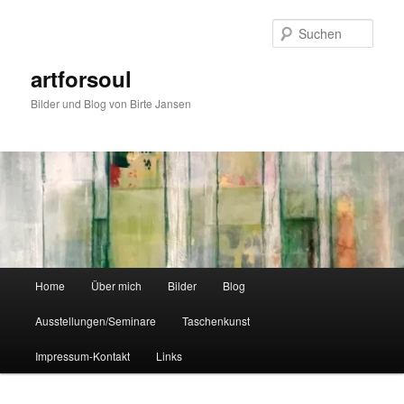
Zum
Zum
primären
sekundären
Such
Inhalt
Inhalt
springen
springen
artforsoul
Bilder und Blog von Birte Jansen
Hauptmenü
Home
Über mich
Bilder
Blog
Ausstellungen/Seminare
Taschenkunst
Impressum-Kontakt
Links