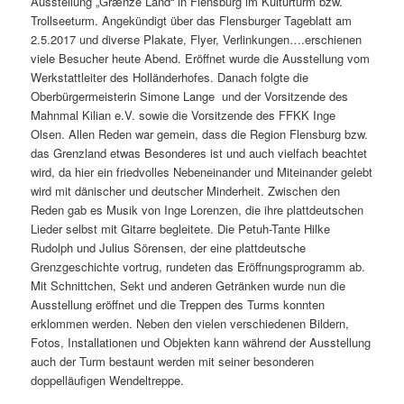
Ausstellung „Grænze Land“ in Flensburg im Kulturturm bzw.
Trollseeturm. Angekündigt über das Flensburger Tageblatt am
2.5.2017 und diverse Plakate, Flyer, Verlinkungen….erschienen
viele Besucher heute Abend. Eröffnet wurde die Ausstellung vom
Werkstattleiter des Holländerhofes. Danach folgte die
Oberbürgermeisterin Simone Lange und der Vorsitzende des
Mahnmal Kilian e.V. sowie die Vorsitzende des FFKK Inge
Olsen. Allen Reden war gemein, dass die Region Flensburg bzw.
das Grenzland etwas Besonderes ist und auch vielfach beachtet
wird, da hier ein friedvolles Nebeneinander und Miteinander gelebt
wird mit dänischer und deutscher Minderheit. Zwischen den
Reden gab es Musik von Inge Lorenzen, die ihre plattdeutschen
Lieder selbst mit Gitarre begleitete. Die Petuh-Tante Hilke
Rudolph und Julius Sörensen, der eine plattdeutsche
Grenzgeschichte vortrug, rundeten das Eröffnungsprogramm ab.
Mit Schnittchen, Sekt und anderen Getränken wurde nun die
Ausstellung eröffnet und die Treppen des Turms konnten
erklommen werden. Neben den vielen verschiedenen Bildern,
Fotos, Installationen und Objekten kann während der Ausstellung
auch der Turm bestaunt werden mit seiner besonderen
doppelläufigen Wendeltreppe.