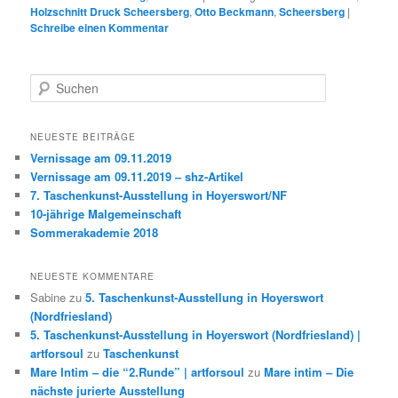
Holzschnitt Druck Scheersberg
,
Otto Beckmann
,
Scheersberg
|
Schreibe einen Kommentar
S
u
c
h
NEUESTE BEITRÄGE
e
Vernissage am 09.11.2019
n
Vernissage am 09.11.2019 – shz-Artikel
7. Taschenkunst-Ausstellung in Hoyerswort/NF
10-jährige Malgemeinschaft
Sommerakademie 2018
NEUESTE KOMMENTARE
Sabine
zu
5. Taschenkunst-Ausstellung in Hoyerswort
(Nordfriesland)
5. Taschenkunst-Ausstellung in Hoyerswort (Nordfriesland) |
artforsoul
zu
Taschenkunst
Mare Intim – die “2.Runde” | artforsoul
zu
Mare intim – Die
nächste jurierte Ausstellung