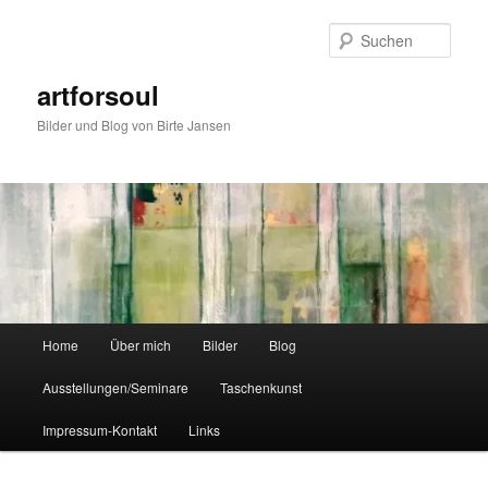
Zum
Zum
primären
sekundären
Such
Inhalt
Inhalt
springen
springen
artforsoul
Bilder und Blog von Birte Jansen
Hauptmenü
Home
Über mich
Bilder
Blog
Ausstellungen/Seminare
Taschenkunst
Impressum-Kontakt
Links