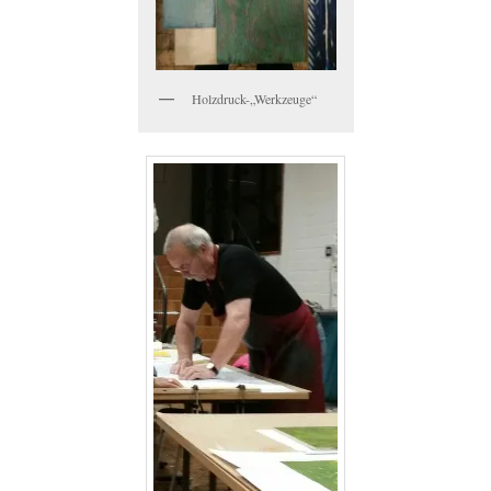
Holzdruck-„Werkzeuge“