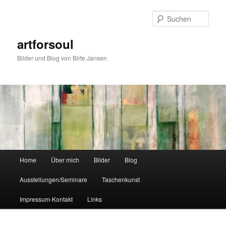
Zum
Zum
primären
sekundären
Such
Inhalt
Inhalt
springen
springen
artforsoul
Bilder und Blog von Birte Jansen
Hauptmenü
Home
Über mich
Bilder
Blog
Ausstellungen/Seminare
Taschenkunst
Impressum-Kontakt
Links