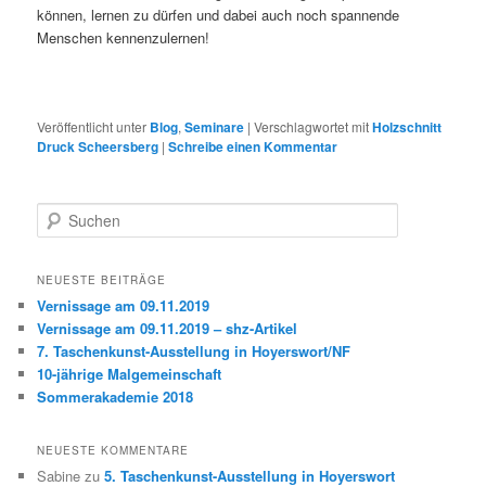
können, lernen zu dürfen und dabei auch noch spannende
Menschen kennenzulernen!
Veröffentlicht unter
Blog
,
Seminare
|
Verschlagwortet mit
Holzschnitt
Druck Scheersberg
|
Schreibe einen Kommentar
S
u
c
h
NEUESTE BEITRÄGE
e
Vernissage am 09.11.2019
n
Vernissage am 09.11.2019 – shz-Artikel
7. Taschenkunst-Ausstellung in Hoyerswort/NF
10-jährige Malgemeinschaft
Sommerakademie 2018
NEUESTE KOMMENTARE
Sabine
zu
5. Taschenkunst-Ausstellung in Hoyerswort