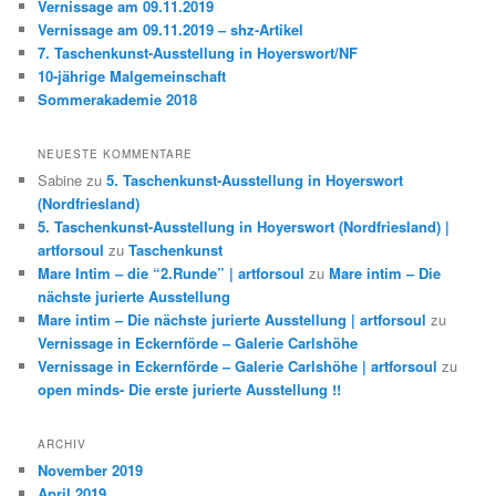
Vernissage am 09.11.2019
n
Vernissage am 09.11.2019 – shz-Artikel
7. Taschenkunst-Ausstellung in Hoyerswort/NF
10-jährige Malgemeinschaft
Sommerakademie 2018
NEUESTE KOMMENTARE
Sabine
zu
5. Taschenkunst-Ausstellung in Hoyerswort
(Nordfriesland)
5. Taschenkunst-Ausstellung in Hoyerswort (Nordfriesland) |
artforsoul
zu
Taschenkunst
Mare Intim – die “2.Runde” | artforsoul
zu
Mare intim – Die
nächste jurierte Ausstellung
Mare intim – Die nächste jurierte Ausstellung | artforsoul
zu
Vernissage in Eckernförde – Galerie Carlshöhe
Vernissage in Eckernförde – Galerie Carlshöhe | artforsoul
zu
open minds- Die erste jurierte Ausstellung !!
ARCHIV
November 2019
April 2019