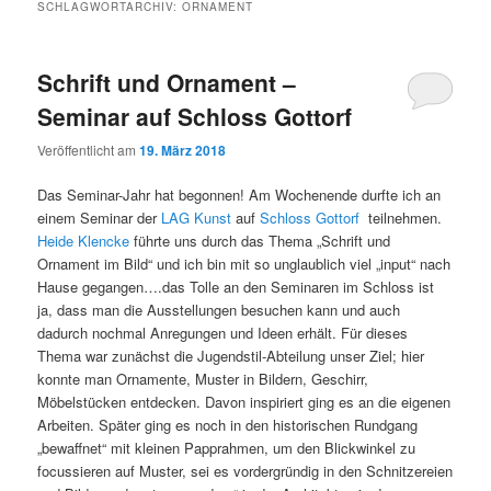
SCHLAGWORTARCHIV:
ORNAMENT
Schrift und Ornament –
Seminar auf Schloss Gottorf
Veröffentlicht am
19. März 2018
Das Seminar-Jahr hat begonnen! Am Wochenende durfte ich an
einem Seminar der
LAG Kunst
auf
Schloss Gottorf
teilnehmen.
Heide Klencke
führte uns durch das Thema „Schrift und
Ornament im Bild“ und ich bin mit so unglaublich viel „input“ nach
Hause gegangen….das Tolle an den Seminaren im Schloss ist
ja, dass man die Ausstellungen besuchen kann und auch
dadurch nochmal Anregungen und Ideen erhält. Für dieses
Thema war zunächst die Jugendstil-Abteilung unser Ziel; hier
konnte man Ornamente, Muster in Bildern, Geschirr,
Möbelstücken entdecken. Davon inspiriert ging es an die eigenen
Arbeiten. Später ging es noch in den historischen Rundgang
„bewaffnet“ mit kleinen Papprahmen, um den Blickwinkel zu
focussieren auf Muster, sei es vordergründig in den Schnitzereien