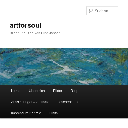
Zum
Zum
primären
sekundären
Such
Inhalt
Inhalt
springen
springen
artforsoul
Bilder und Blog von Birte Jansen
Hauptmenü
Home
Über mich
Bilder
Blog
Ausstellungen/Seminare
Taschenkunst
Impressum-Kontakt
Links