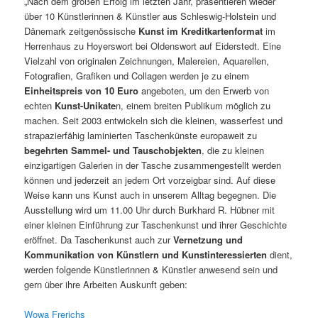
„Nach dem großen Erfolg im letzten Jahr, präsentieren wieder
über 10 Künstlerinnen & Künstler aus Schleswig-Holstein und
Dänemark zeitgenössische
Kunst im Kreditkartenformat
im
Herrenhaus zu Hoyerswort bei Oldenswort auf Eiderstedt. Eine
Vielzahl von originalen Zeichnungen, Malereien, Aquarellen,
Fotografien, Grafiken und Collagen werden je zu einem
Einheitspreis von 10 Euro
angeboten, um den Erwerb von
echten
Kunst-Unikate
n, einem breiten Publikum möglich zu
machen. Seit 2003 entwickeln sich die kleinen, wasserfest und
strapazierfähig laminierten Taschenkünste europaweit zu
begehrten Sammel- und Tauschobjekten
, die zu kleinen
einzigartigen Galerien in der Tasche zusammengestellt werden
können und jederzeit an jedem Ort vorzeigbar sind. Auf diese
Weise kann uns Kunst auch in unserem Alltag begegnen. Die
Ausstellung wird um 11.00 Uhr durch Burkhard R. Hübner mit
einer kleinen Einführung zur Taschenkunst und ihrer Geschichte
eröffnet. Da Taschenkunst auch zur
Vernetzung und
Kommunikation von Künstlern und Kunstinteressierten
dient,
werden folgende Künstlerinnen & Künstler anwesend sein und
gern über ihre Arbeiten Auskunft geben:
Wowa Frerichs