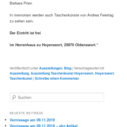
Barbara Prien
In memoriam werden auch Taschenkünste von Andrea Feiertag
zu sehen sein.
Der Eintritt ist frei
im Herrenhaus zu Hoyerswort, 25870 Oldenswort.“
Veröffentlicht unter
Ausstellungen
,
Blog
|
Verschlagwortet mit
Ausstellung
,
Ausstellung Taschenkunst Hoyerswort
,
Hoyerswort
,
Taschenkunst
|
Schreibe einen Kommentar
S
u
c
h
NEUESTE BEITRÄGE
e
Vernissage am 09.11.2019
n
Vernissage am 09.11.2019 – shz-Artikel