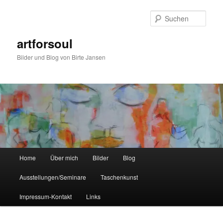
Zum
Zum
primären
sekundären
Such
Inhalt
Inhalt
springen
springen
artforsoul
Bilder und Blog von Birte Jansen
Hauptmenü
Home
Über mich
Bilder
Blog
Ausstellungen/Seminare
Taschenkunst
Impressum-Kontakt
Links