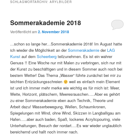
SCHLAGWORTARCHIV:
ARYLBILDER
Sommerakademie 2018
Veröffentlicht am
2. November 2018
…schon so lange her…Sommerakademie 2018! Im August hatte
ich wieder die Möglichkeit an der
Sommerakademie
der
LAG
Kunst
auf dem
Scheerberg
teilzunehmen. Es ist ein wahrer
Genuss !! Eine Woche nur mit Malen zu verbringen, sich nur mit
der Kunst zu beschäftigen und in diesem Sommer auch noch bei
bestem Wetter! Das Thema „Wasser“ führte zunächst bei mir zu
leichten Entzückungsschreien
weil es einfach mein Element
ist und ich immer mehr merke wie wichtig es für mich ist: Meer,
Weite, Horizont, plätschern, Meeresrauschen…..Aber es gehört
zu einer Sommerakademie eben auch Technik, Theorie und
Arbeit dazu! Wasserbewegung, Wellen, Schaumkronen,
Spiegelungen mit Wind, ohne Wind, Skizzen in Langballigau am
Hafen…..aber auch baden, Spaß, lockeres Acrylicpouring, viele
Unterhaltungen, Besuch der nordart….Es war wieder unglaublich
bereichernd und hallt noch immer nach.