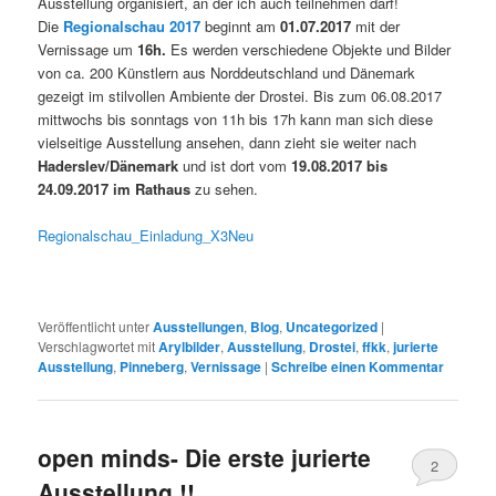
Ausstellung organisiert, an der ich auch teilnehmen darf!
Die
Regionalschau 2017
beginnt am
01.07.2017
mit der
Vernissage um
16h.
Es werden verschiedene Objekte und Bilder
von ca. 200 Künstlern aus Norddeutschland und Dänemark
gezeigt im stilvollen Ambiente der Drostei. Bis zum 06.08.2017
mittwochs bis sonntags von 11h bis 17h kann man sich diese
vielseitige Ausstellung ansehen, dann zieht sie weiter nach
Haderslev/Dänemark
und ist dort vom
19.08.2017 bis
24.09.2017 im Rathaus
zu sehen.
Regionalschau_Einladung_X3Neu
Veröffentlicht unter
Ausstellungen
,
Blog
,
Uncategorized
|
Verschlagwortet mit
Arylbilder
,
Ausstellung
,
Drostei
,
ffkk
,
jurierte
Ausstellung
,
Pinneberg
,
Vernissage
|
Schreibe einen Kommentar
open minds- Die erste jurierte
2
Ausstellung !!