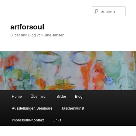
Zum
Zum
primären
sekundären
Such
Inhalt
Inhalt
springen
springen
artforsoul
Bilder und Blog von Birte Jansen
Hauptmenü
Home
Über mich
Bilder
Blog
Ausstellungen/Seminare
Taschenkunst
Impressum-Kontakt
Links